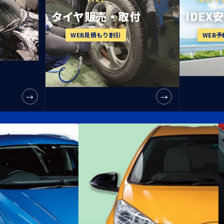
タイヤ販売・
取付
IDEX
WEB見積もり割引
WEB
→
→