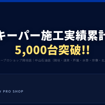
キーパー施工実績累
5,000台突破!!
パープロショップ岡垣店｜中山石油店（岡垣・遠賀・芦屋・水巻・宗像・北
 PRO SHOP