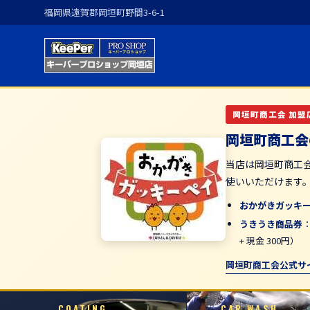
福岡県遠賀郡岡垣町野間3-6-1
岡垣町商工会 加盟
岡垣町商工会
当店は岡垣町商工
使いいただけます
おかがきガッキ
うきうき商品券
+ 現金 300円）
岡垣町商工会公式サ
COATING
CAR WASH