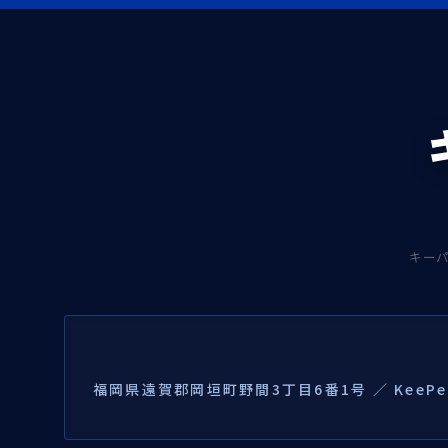
キー
福岡県遠賀郡岡垣町野間3丁目6番1号 ／ KeePer