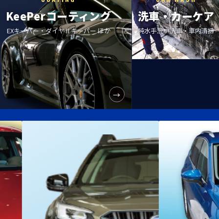
KeePer
コーティング
洗車・カーケア
EXキーパー・
ダイヤⅡキーパー ほか
純水手洗い洗車・車内清掃
→