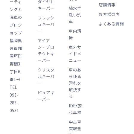
ーティ
ダイヤⅡ
店舗情報
キーパー
純水手
ングと
お客様の声
洗い洗
洗車の
フレッシ
車
よくある質問
ュキーパ
プロシ
ー
車内清
ョップ
掃
福岡県
アイア
ン・プロ
車外サ
遠賀郡
テクトキ
イドメ
岡垣町
ーパー
ニュー
野間3
クリスタ
車のあ
丁目6
ルキーパ
らゆる
番1号
ー
汚れを
TEL
解決す
ピュアキ
093-
る
ーパー
283-
IDEX安
0531
心車検
中古車
買取査