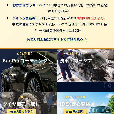
おかがきガッキーペイ
：1円単位でお支払い可能（お釣りの心配
はありません）
うきうき商品券
：500円単位での発行のため
お釣りは出ません
。
端数は現金等で併せてお支払いいただきます（例：800円のお会
計 → 商品券 500円 + 現金 300円）
岡垣町商工会公式サイトで詳細を見る
COATING
CAR WASH
KeePer
コーティング
洗車・カーケア
→
→
TIRE
INSPECTION
タイヤ販売・
取付
IDEX安心車検
WEB見積もり割引
WEB予約割引