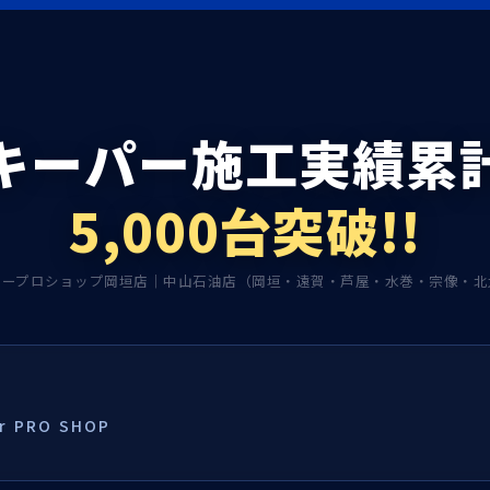
キーパー施工実績累
5,000台突破!!
パープロショップ岡垣店｜中山石油店（岡垣・遠賀・芦屋・水巻・宗像・北
 PRO SHOP