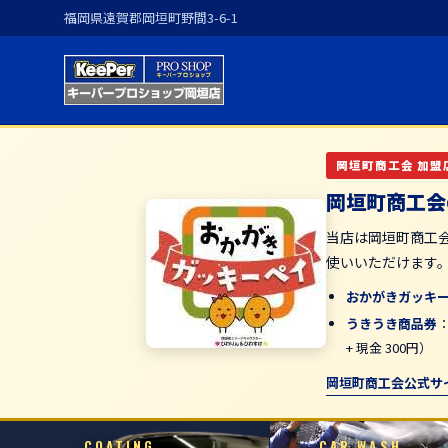
福岡県遠賀郡岡垣町野間3-6-1
岡垣町商工会 加盟
岡垣町商工会
当店は岡垣町商工
使いいただけます
おかがきガッキ
うきうき商品券
+ 現金 300円）
岡垣町商工会公式サ
COATING
CAR WASH