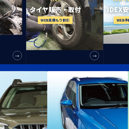
タイヤ販売・
取付
IDEX
WEB見積もり割引
WEB
→
→