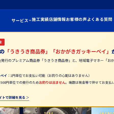
施工実績
店舗情報
お客様の声
よくある質問
サービス
店
の
「うきうき商品券」「おかがきガッキーペイ」
会発行のプレミアム商品券「うきうき商品券」と、地域電子マネー「お
。
ーペイ
：1円単位でお支払い可能（お釣りの心配はありません）
：500円単位での発行のため
お釣りは出ません
。端数は現金等で併せてお支払いい
イトで詳細を見る
TIRE
INSPE