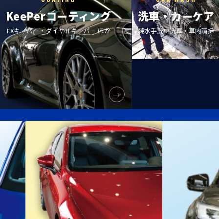
KeePer
コーティング
洗車・カーケア
EXキーパー・
ダイヤⅡキーパー ほか
純水手洗い洗車・車内清掃
→