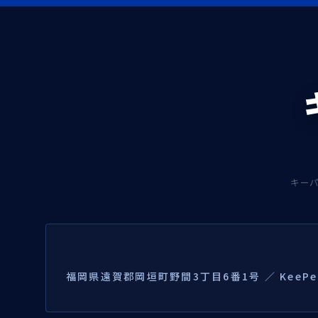
キー
福岡県遠賀郡岡垣町野間3丁目6番1号 ／ KeePer