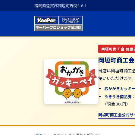
福岡県遠賀郡岡垣町野間3-6-1
岡垣町商工会 加盟
岡垣町商工会
当店は岡垣町商工
使いいただけます
おかがきガッキ
うきうき商品券
+ 現金 300円）
岡垣町商工会公式サ
HOME
›
車のあらゆる汚れを解決する