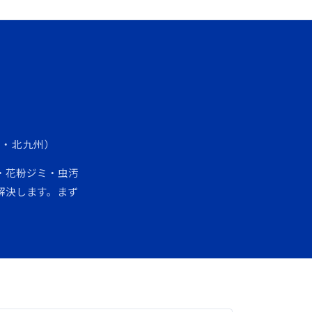
る
像・北九州）
・花粉ジミ・虫汚
解決します。まず