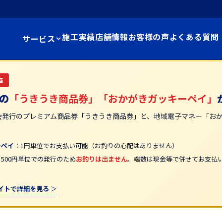
施工実績
店舗情報
お客様の声
よくある質問
サービス
店
の
「うきうき商品券」「おかがきガッキーペイ」
会発行のプレミアム商品券「うきうき商品券」と、地域電子マネー「お
。
ーペイ
：1円単位でお支払い可能（お釣りの心配はありません）
：500円単位での発行のため
お釣りは出ません
。端数は現金等で併せてお支払いい
イトで詳細を見る